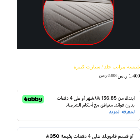
تلبيسة مراتب جلد / سيارت كبيرة
1.400
ر.س
2.800
ر.س