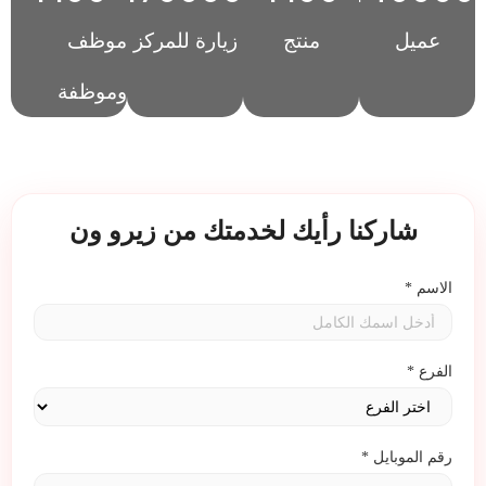
عميل
منتج
زيارة للمركز
موظف
وموظفة
شاركنا رأيك لخدمتك من زيرو ون
الاسم
*
الفرع
*
رقم الموبايل
*