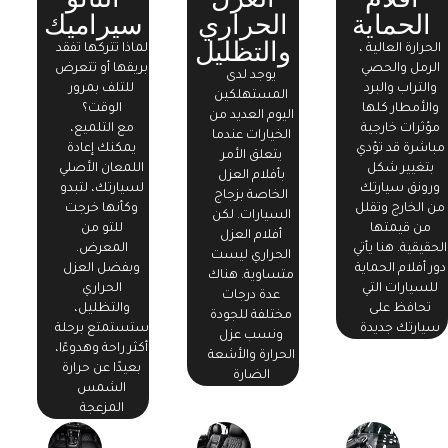
الحماية
الحراري
سيراميك
والتظليل
الحرارة العالية ،
لماذا تتركها تفقد
الرمل والحصي
بريقها أو تتعرض
يوجد لدى
والتراب والبرد
للتلف بمرور
المستهلكين
والأمطار كلها
الوقت؟
اليوم العديد من
مؤثرات خارجية
مع التلميع،
الخيارات عندما
مباشرة قد تؤدي
يمكنك إعادة
يتعلق الأمر
بتغيير شكل
اللمعان الأصلي
بأفلام العزل
ورونق سيارتك
لسيارتك، لتبدو
الخاصة بزجاج
من الخارج وتقلل
وكأنها خرجت
السيارات. لكن
من قيمتها
للتو من
أفلام العزل
الحقيقية. هنا يأتي
المعرض.
الحراري ليست
دور أفلام الحماية
وبفضل العزل
متساوية. هناك
للسيارات التي
الحراري
عدة درجات
تحافظ على
والتظليل،
مختلفة للجودة
سيارتك جديدة
ستستمتع برحلة
ونسب عزل
أكثر راحة وهدوءًا،
الحرارة والأشعة
بعيدًا عن حرارة
الضارة
الشمس
المزعجة