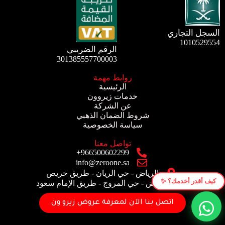
السجل التجاري
1010529554
الرقم الضريبي
301385557700003
روابط مهمة
الرئيسية
خدمات زيروون
عن الشركة
شروط الضمان الذهبي
سياسة الخصوصية
تواصل معنا
966500602299+
info@zeroone.sa
الرياض - حي الريان - طريق خريص
كيف أقدر أخدمك؟ ✨
الرياض - حي المروج - طريق الإمام سعود
اتصل بنا الآن لمعرفة عروض زيرو ون