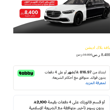
باقة بلاك اديشن
8.400
ر.س
16.800
ر.س