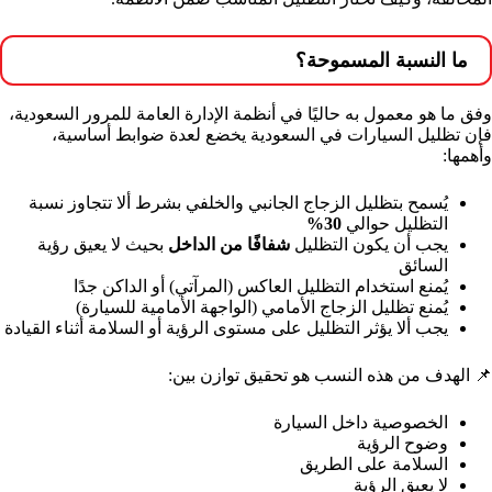
ما النسبة المسموحة؟
وفق ما هو معمول به حاليًا في أنظمة الإدارة العامة للمرور السعودية،
فإن تظليل السيارات في السعودية يخضع لعدة ضوابط أساسية،
وأهمها:
يُسمح بتظليل الزجاج الجانبي والخلفي بشرط ألا تتجاوز نسبة
التظليل حوالي
30%
يجب أن يكون التظليل
شفافًا من الداخل
بحيث لا يعيق رؤية
السائق
يُمنع استخدام التظليل العاكس (المرآتي) أو الداكن جدًا
يُمنع تظليل الزجاج الأمامي (الواجهة الأمامية للسيارة)
يجب ألا يؤثر التظليل على مستوى الرؤية أو السلامة أثناء القيادة
📌 الهدف من هذه النسب هو تحقيق توازن بين:
الخصوصية داخل السيارة
وضوح الرؤية
السلامة على الطريق
لا يعيق الرؤية