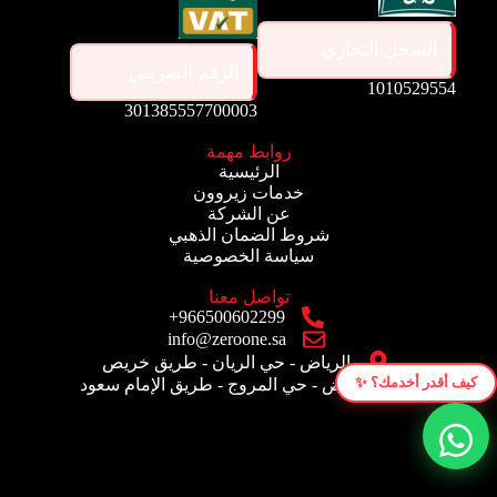
السجل التجاري
الرقم الضريبي
1010529554
301385557700003
روابط مهمة
الرئيسية
خدمات زيروون
عن الشركة
شروط الضمان الذهبي
سياسة الخصوصية
تواصل معنا
966500602299+
info@zeroone.sa
الرياض - حي الريان - طريق خريص
كيف أقدر أخدمك؟ ✨
الرياض - حي المروج - طريق الإمام سعود