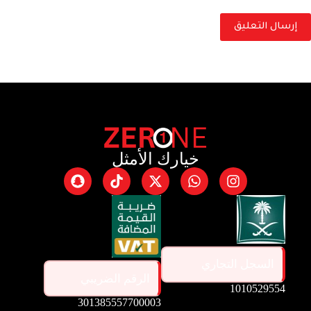
إرسال التعليق
خيارك الأمثل
السجل التجاري
الرقم الضريبي
1010529554
301385557700003