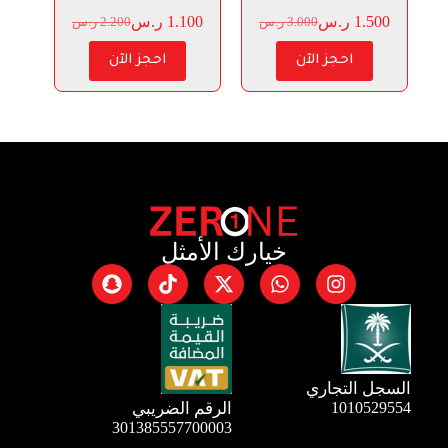
1.500
ر.س
1.100
ر.س
3.000
ر.س
2.200
ر.س
احجز الآن
احجز الآن
خيارك الأمثل
السجل التجاري
1010529554
الرقم الضريبي
301385557700003