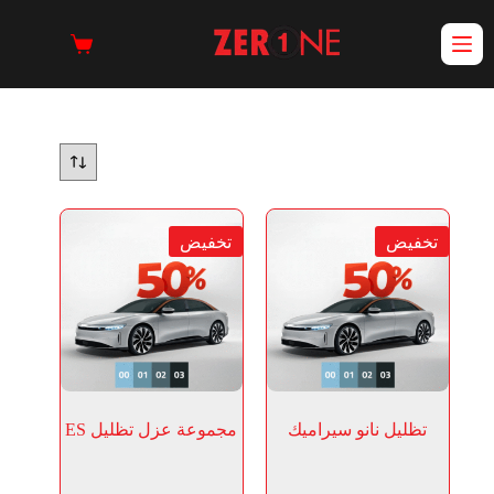
تخفيض
تخفيض
تظليل نانو سيراميك
مجموعة عزل تظليل ES