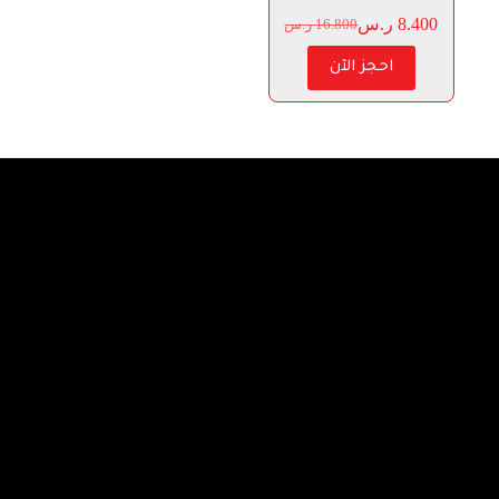
8.400
ر.س
16.800
ر.س
احجز الآن